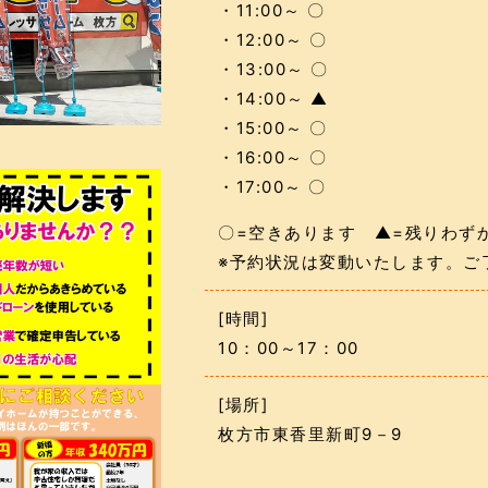
・11:00～ 〇
・12:00～ 〇
・13:00～ 〇
・14:00～ ▲
・15:00～ 〇
・16:00～ 〇
・17:00～ 〇
〇=空きあります ▲=残りわず
※予約状況は変動いたします。ご
[時間]
10：00～17：00
[場所]
枚方市東香里新町9－9